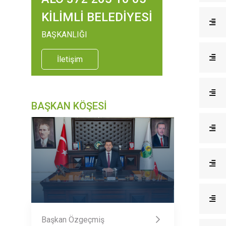
KİLİMLİ BELEDİYESİ
BAŞKANLIĞI
İletişim
BAŞKAN KÖŞESİ
Başkan Özgeçmiş