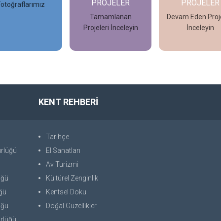
PROJELER
PROJELER
Fotoğraflarımız
Tamamlanan
Devam Eden Proje
Projeleri İnceleyin
İnceleyin
İncele
İncele
İncele
KENT REHBERİ
Tarihçe
ürlüğü
El Sanatları
Av Turizmi
üğü
Kültürel Zenginlik
üğü
Kentsel Doku
üğü
Doğal Güzellikler
rlüğü