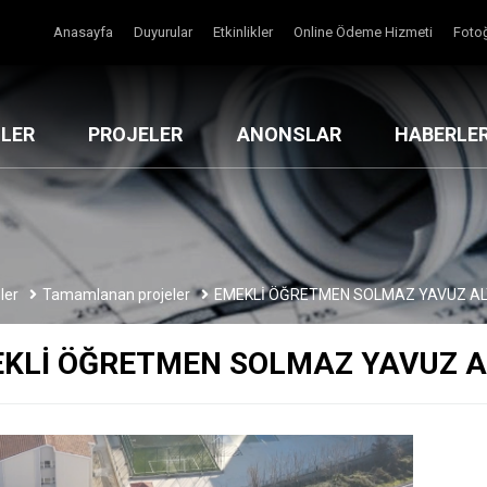
Anasayfa
Duyurular
Etkinlikler
Online Ödeme Hizmeti
Fotoğ
MLER
PROJELER
ANONSLAR
HABERLE
ler
Tamamlanan projeler
EMEKLİ ÖĞRETMEN SOLMAZ YAVUZ AL
KLİ ÖĞRETMEN SOLMAZ YAVUZ A