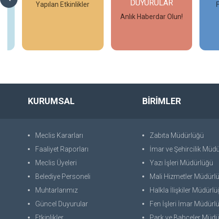
DUYURULAR
Yapılan Etkinlikler
Anlık Haberdar Olun!
İncele
İncele
KURUMSAL
BİRİMLER
Meclis Kararları
Zabıta Müdürlüğü
Faaliyet Raporları
İmar ve Şehircilik Müd
Meclis Üyeleri
Yazı İşleri Müdürlüğü
Belediye Personeli
Mali Hizmetler Müdürl
Muhtarlarımız
Halkla İlişkiler Müdürl
Güncel Duyurular
Fen İşleri İmar Müdürl
Etkinlikler
Park ve Bahçeler Müdü