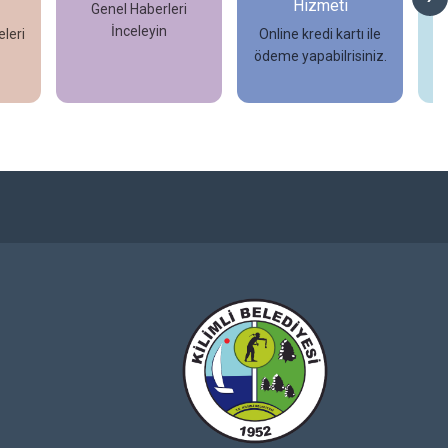
Hizmeti
Genel Haberleri
İnceleyin
leri
Online kredi kartı ile
ödeme yapabilrisiniz.
İncele
İncele