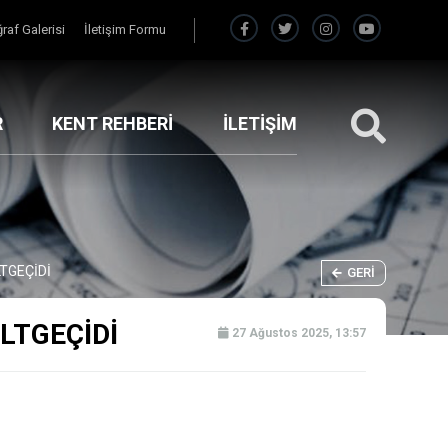
raf Galerisi
İletişim Formu
R
KENT REHBERİ
İLETİŞİM
TGEÇİDİ
GERI
LTGEÇİDİ
27 Ağustos 2025, 13:57