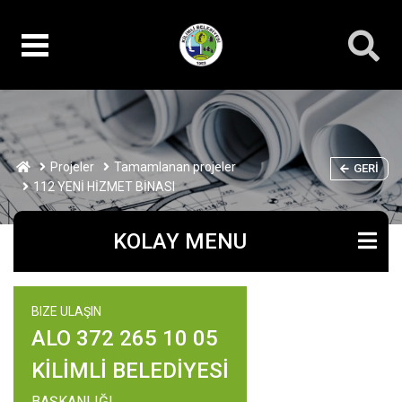
Projeler
Tamamlanan projeler
GERI
112 YENİ HİZMET BİNASI
KOLAY MENU
BIZE ULAŞIN
ALO 372 265 10 05
KİLİMLİ BELEDİYESİ
BAŞKANLIĞI