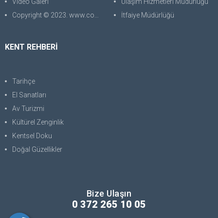
Video Galeri
Ulaşım Hizmetleri Müdürlüğü
Copyright © 2023. www.corabilgisayar.com Her Hakkı Saklıdır. kopyalanması, çoğaltılması ve dağıtılması halinde yasal haklarımız işletilecektir.
İtfaiye Müdürlüğü
KENT REHBERİ
Tarihçe
El Sanatları
Av Turizmi
Kültürel Zenginlik
Kentsel Doku
Doğal Güzellikler
Bize Ulaşın
0 372 265 10 05