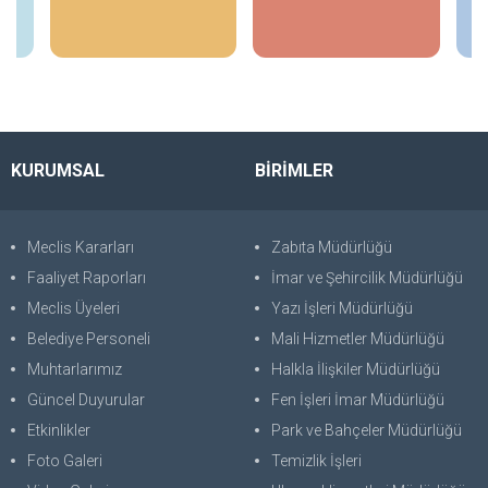
İncele
İncele
KURUMSAL
BİRİMLER
Meclis Kararları
Zabıta Müdürlüğü
Faaliyet Raporları
İmar ve Şehircilik Müdürlüğü
Meclis Üyeleri
Yazı İşleri Müdürlüğü
Belediye Personeli
Mali Hizmetler Müdürlüğü
Muhtarlarımız
Halkla İlişkiler Müdürlüğü
Güncel Duyurular
Fen İşleri İmar Müdürlüğü
Etkinlikler
Park ve Bahçeler Müdürlüğü
Foto Galeri
Temizlik İşleri