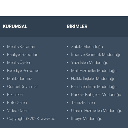
KURUMSAL
BİRİMLER
Meclis Kararları
Zabıta Müdürlüğü
Faaliyet Raporları
İmar ve Şehircilik Müdürlüğü
Meclis Üyeleri
Yazı İşleri Müdürlüğü
Belediye Personeli
Mali Hizmetler Müdürlüğü
Muhtarlarımız
Halkla İlişkiler Müdürlüğü
Güncel Duyurular
Fen İşleri İmar Müdürlüğü
Etkinlikler
Park ve Bahçeler Müdürlüğü
Foto Galeri
Temizlik İşleri
Video Galeri
Ulaşım Hizmetleri Müdürlüğü
Copyright © 2023. www.corabilgisayar.com Her Hakkı Saklıdır. kopyalanması, çoğaltılması ve dağıtılması halinde yasal haklarımız işletilecektir.
İtfaiye Müdürlüğü