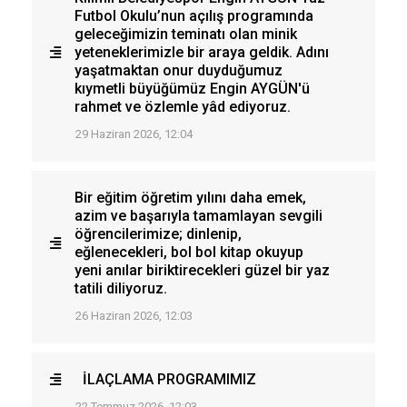
Futbol Okulu’nun açılış programında
geleceğimizin teminatı olan minik
yeteneklerimizle bir araya geldik. Adını
yaşatmaktan onur duyduğumuz
kıymetli büyüğümüz Engin AYGÜN'ü
rahmet ve özlemle yâd ediyoruz.
29 Haziran 2026, 12:04
Bir eğitim öğretim yılını daha emek,
azim ve başarıyla tamamlayan sevgili
öğrencilerimize; dinlenip,
eğlenecekleri, bol bol kitap okuyup
yeni anılar biriktirecekleri güzel bir yaz
tatili diliyoruz.
26 Haziran 2026, 12:03
İLAÇLAMA PROGRAMIMIZ
22 Temmuz 2026, 12:03