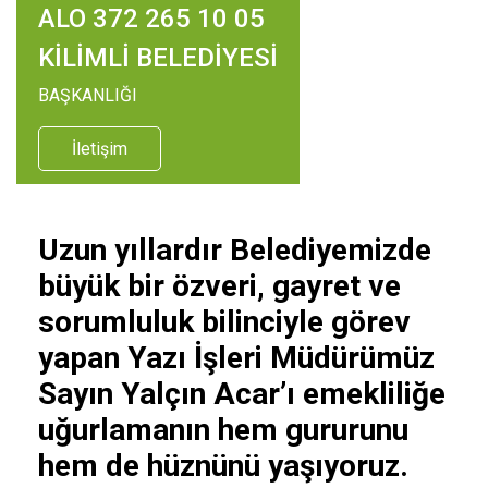
ALO 372 265 10 05
KİLİMLİ BELEDİYESİ
BAŞKANLIĞI
İletişim
Uzun yıllardır Belediyemizde
büyük bir özveri, gayret ve
sorumluluk bilinciyle görev
yapan Yazı İşleri Müdürümüz
Sayın Yalçın Acar’ı emekliliğe
uğurlamanın hem gururunu
hem de hüznünü yaşıyoruz.