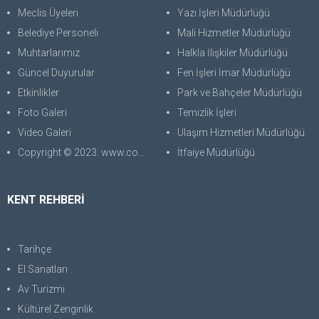
Meclis Üyeleri
Yazı İşleri Müdürlüğü
Belediye Personeli
Mali Hizmetler Müdürlüğü
Muhtarlarımız
Halkla İlişkiler Müdürlüğü
Güncel Duyurular
Fen İşleri İmar Müdürlüğü
Etkinlikler
Park ve Bahçeler Müdürlüğü
Foto Galeri
Temizlik İşleri
Video Galeri
Ulaşım Hizmetleri Müdürlüğü
Copyright © 2023. www.corabilgisayar.com Her Hakkı Saklıdır. kopyalanması, çoğaltılması ve dağıtılması halinde yasal haklarımız işletilecektir.
İtfaiye Müdürlüğü
KENT REHBERİ
Tarihçe
El Sanatları
Av Turizmi
Kültürel Zenginlik