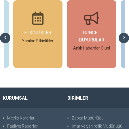
ETKİNLİKLER
GÜNCEL
‹
›
DUYURULAR
Yapılan Etkinlikler
Anlık Haberdar Olun!
İncele
İncele
KURUMSAL
BİRİMLER
Meclis Kararları
Zabıta Müdürlüğü
Faaliyet Raporları
İmar ve Şehircilik Müdürlüğü