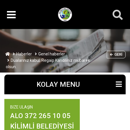
Haberler
Genel haberler
GERI
Dualarınız kabul, Regaip Kandiliniz mübarek
olsun.
KOLAY MENU
BIZE ULAŞIN
ALO 372 265 10 05
KİLİMLİ BELEDİYESİ