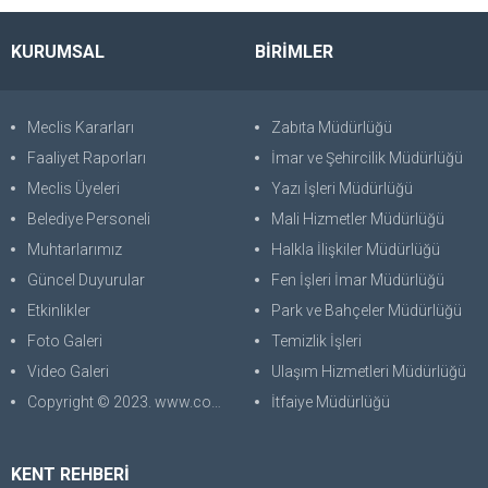
KURUMSAL
BİRİMLER
Meclis Kararları
Zabıta Müdürlüğü
Faaliyet Raporları
İmar ve Şehircilik Müdürlüğü
Meclis Üyeleri
Yazı İşleri Müdürlüğü
Belediye Personeli
Mali Hizmetler Müdürlüğü
Muhtarlarımız
Halkla İlişkiler Müdürlüğü
Güncel Duyurular
Fen İşleri İmar Müdürlüğü
Etkinlikler
Park ve Bahçeler Müdürlüğü
Foto Galeri
Temizlik İşleri
Video Galeri
Ulaşım Hizmetleri Müdürlüğü
Copyright © 2023. www.corabilgisayar.com Her Hakkı Saklıdır. kopyalanması, çoğaltılması ve dağıtılması halinde yasal haklarımız işletilecektir.
İtfaiye Müdürlüğü
KENT REHBERİ