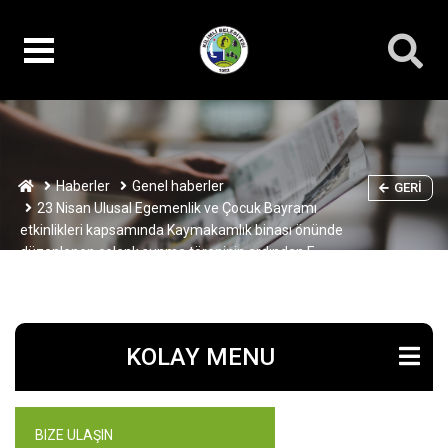
Haberler
Genel haberler
GERI
23 Nisan Ulusal Egemenlik ve Çocuk Bayramı
etkinlikleri kapsamında Kaymakamlık binası önünde
düzenlenen çelenk sunma töreninin ardından E-
Sınav Merkezi Konferans Salonu’nda
gerçekleştirilen programa katıldık.
KOLAY MENU
BIZE ULAŞIN